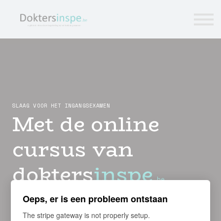
Tips
Cursussen
Tarieven
FREE
Vragen?
Login
SLAAG VOOR HET INGANGSEXAME
N
Met de online
cursus van
dokters
ins
pe
.
be
Oeps, er is een probleem ontstaan
Met onze voorbereidingscursus ben je helemaal
klaar voor het toelatingsexamen! Ideaal voor elke
The stripe gateway is not properly setup.