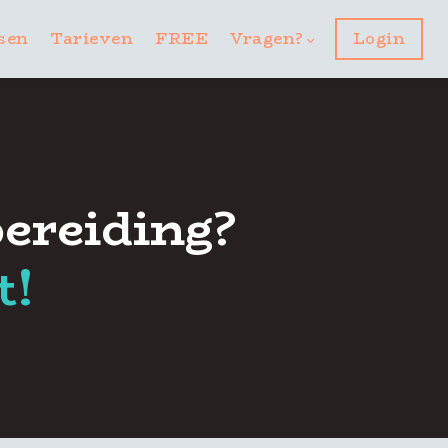
sen
Tarieven
FREE
Vragen?
Login
rbereiding
?
t!