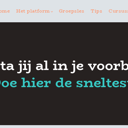
ome
Het platform
Groepsles
Tips
Cursus
ta jij al in je voo
oe hier de sneltes