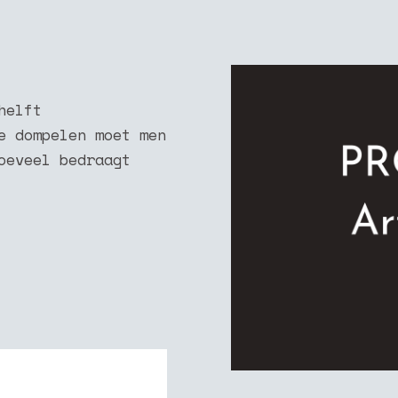
helft
e dompelen moet men
oeveel bedraagt