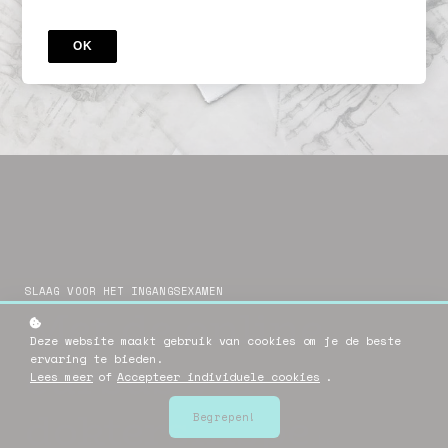
Tandarts
OK
SLAAG VOOR HET INGANGSEXAME
N
Met de online
Deze website maakt gebruik van cookies om je de beste
cursus van
ervaring te bieden.
Lees meer
of
Accepteer individuele cookies
.
dokters
ins
pe
Begrepen!
.
be