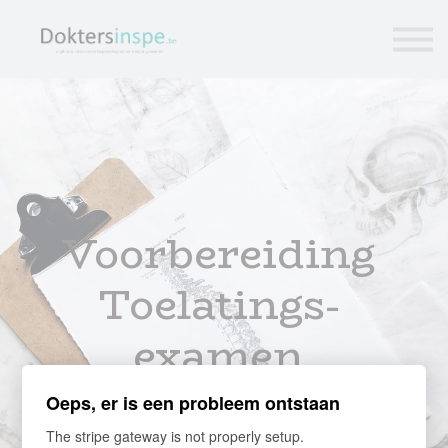
Tips
Cursussen
Tarieven
FREE
Vragen?
Login
Voorbereiding
Toelatings-
examen
Arts en
Oeps, er is een probleem ontstaan
The stripe gateway is not properly setup.