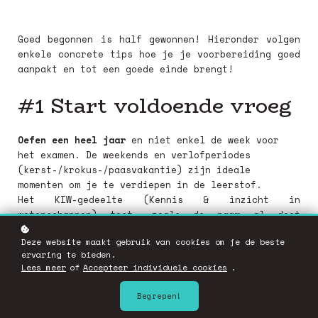
Goed begonnen is half gewonnen! Hieronder volgen
enkele concrete tips hoe je je voorbereiding goed
aanpakt en tot een goede einde brengt!
#1 Start voldoende vroeg
Oefen een heel jaar
en niet enkel de week voor
het examen. De weekends en verlofperiodes
(kerst-/krokus-/paasvakantie) zijn ideale
momenten om je te verdiepen in de leerstof.
Het KIW-gedeelte (Kennis & inzicht in
wetenschappen) test -zoals de naam al doet
vermoeden- voornamelijk inzicht. Dit inzicht
Deze website maakt gebruik van cookies om je de beste
verwerf je nu eenmaal niet met de leerstof enkel
ervaring te bieden.
de week voor het examen door te lezen!
Lees meer
of
Accepteer individuele cookies
.
Het is ook niet uitzonderlijk dat gemotiveerde
Begrepen!
studenten al in een 5e middelbaar starten met de