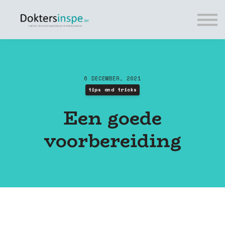
Tips
Cursussen
Tarieven
FREE
Vragen?
6 DECEMBER, 2021
Login
tips and tricks
Een goede
voorbereiding