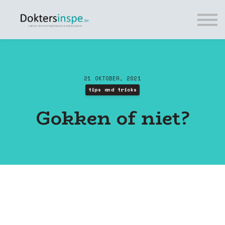
Tips
Cursussen
Tarieven
FREE
Vragen?
21 OKTOBER, 2021
Login
tips and tricks
Gokken of niet?