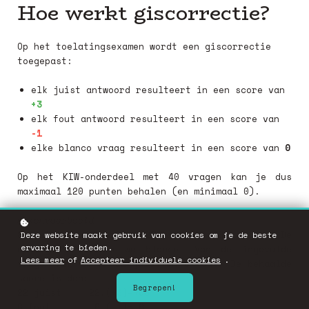
Hoe werkt giscorrectie?
Op het toelatingsexamen wordt een giscorrectie
toegepast:
elk juist antwoord resulteert in een score van
+3
elk fout antwoord resulteert in een score van
-1
elke blanco vraag resulteert in een score van
0
Op het KIW-onderdeel met 40 vragen kan je dus
maximaal 120 punten behalen (en minimaal 0).
Rekenvoorbeeld
Stel we beantwoorden 28 van de 40 vragen. De
Deze website maakt gebruik van cookies om je de beste
ervaring te bieden.
overige 12 laten we blanco. Van de ingevulde
Lees meer
of
Accepteer individuele cookies
.
vragen heb ik er 22 juist en 6 fout. De behaalde
score is dan:
Begrepen!
22 juist 22.(
+3
)=+66
6 fout 6.(
-1
)=-6