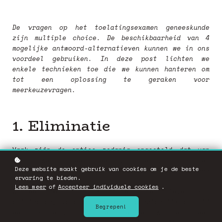
De vragen op het toelatingsexamen geneeskunde
zijn multiple choice. De beschikbaarheid van 4
mogelijke antwoord-alternatieven kunnen we in ons
voordeel gebruiken. In deze post lichten we
enkele technieken toe die we kunnen hanteren om
tot een oplossing te geraken voor
meerkeuzevragen.
1. Eliminatie
Vaak zijn de opties zodanig opgesteld dat van
zodra we op een deel van de vraag kunnen
Deze website maakt gebruik van cookies om je de beste
antwoorden, we reeds alternatieven kunnen
ervaring te bieden.
schrappen.
Lees meer
of
Accepteer individuele cookies
.
Wanneer je 1 of 2 foute alternatieven kan
elimineren, vergroot de kans aanzienlijk om bij
Begrepen!
een gok de vraag correct te beantwoorden. Lees