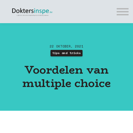
Tips
Cursussen
Tarieven
FREE
Vragen?
22 OKTOBER, 2021
Login
tips and tricks
Voordelen van
multiple choice